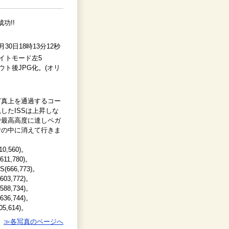
功!!
0月30日18時13分12秒
光 ナイトモード左5
アウト後JPG化。(オリ
真上を通過するコー
したISSは上昇しな
で最高高度に達しペガ
ヤの中に消えて行きま
0,560)。
11,780)。
666,773)。
03,772)。
88,734)。
36,744)。
5,614)。
≫各写真のページへ