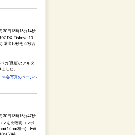
0月30日18時13分14秒
107 DX Fisheye 10-
O800) 露出10秒を22枚合
ベガ(織姫)とアルタ
行きました。
≫各写真のページへ
0月30日18時15分47秒
2コマを比較明コンポ
m(42mm相当)、F値
10分58秒、