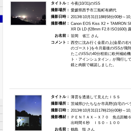
タイトル：
今夜(10/31)のISS
撮影場所：
愛媛県西予市三瓶町有網代
撮影日時：
2013年10月31日18時58分00秒～1
撮影機材：
Canon EOS Kiss X2 + TAMRON S
XR Di LD (f28mm F2.8 ISO16
お名前：
笹岡 省三 さん
コメント：
西空に沈み行く金星の上(金星の右
のゴースト)を今月最後のISSが飛
たこのISSの40分程前に欧州補給機
ト・アインシュタイン」が飛行して行
鏡と肉眼で確認しました。
タイトル：
薄雲を透過して見えたＩＳＳ
撮影場所：
茨城県ひたちなか市高野(自宅のベラ
撮影日時：
2013年10月31日17時23分00秒～1
撮影機材：
ＰＥＮＴＡＸ－Ｘ７０ 焦点距離
出時間６秒 ＩＳＯ－１００
お名前：
鶴島 悦 さん