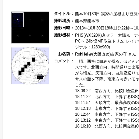
タイトル：
熊本10月30日 実家の屋根より観測成
撮影場所：
熊本県熊本市
撮影日時：
2013年10月30日18時11分22秒～1
撮影機材：
PHS(WX320K)京セラ 太陽
PCへ 24bitBMP取込トリム･レイ
ジナル：1280x960)
お名前：
RohHei＠(大阪改め)古家の守 さん
コメント：
晴、西空に白みが残る。ほとんど
スです。北西方向、時間通りに出現
がら増光。天頂方向、白鳥座辺り
サスの脇を下降。南東方向赤いモ
した。
18:08:22 南西方向、比較用金星(61
18:11:22 北西方向、上昇するISS(6
18:11:54 天頂方向、最高高度のISS(
18:12:18 南東方向、下降するISS(6
18:12:44 南東方向、下降するISS(5
18:13:12 南東方向、下降するISS(6
18:16:10 北西方向、比較用金星(60