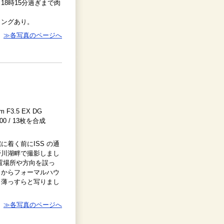
8時15分過ぎまで肉
ミングあり。
≫各写真のページへ
m F3.5 EX DG
-800 / 13枚を合成
着く前にISS の通
野川湖畔で撮影しまし
置場所や方向を誤っ
りからフォーマルハウ
も薄っすらと写りまし
≫各写真のページへ