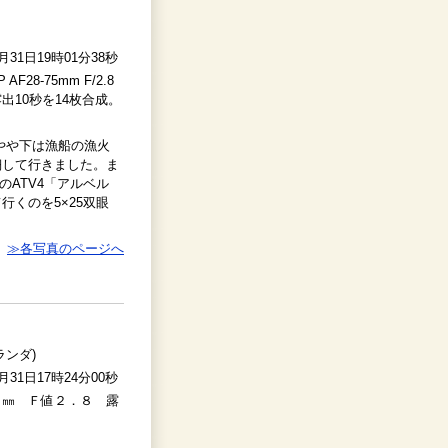
0月31日19時01分38秒
P AF28-75mm F/2.8
00) 露出10秒を14枚合成。
やや下は漁船の漁火
翔して行きました。ま
のATV4「アルベル
くのを5×25双眼
≫各写真のページへ
ンダ)
0月31日17時24分00秒
６㎜ Ｆ値２．８ 露