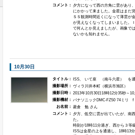
コメント：
夕方になって西の方角に雲があり
にかかって来ました。金星はまだ
ＳＳ観測時間近くになって薄雲が
が見えなくなってしまいました。
て何んとか見えましたが、画像で
ないかも知れません。
10月30日
タイトル：
ISS, いて座 （南斗六星） を
撮影場所：
ヴィラ川井本町（横浜市旭区）
撮影日時：
2013年10月30日18時12分35秒～1
撮影機材：
パナソニックDMC-FZ50 74ミリ f 3.
お名前：
菱倉 勉 さん
コメント：
夕方、低空に雲が出ていたが、南
た。
時刻が18時11分過ぎ、西から３等
ISSは金星の上を通過し、18時1