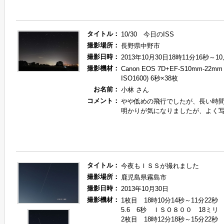
タイトル：
10/30 今日のISS
撮影場所：
長野県中野市
撮影日時：
2013年10月30日18時11分16秒～1
撮影機材：
Canon EOS 7D+EF-S10mm-22mm (
ISO1600) 6秒×38枚
お名前：
小林 さん
コメント：
やや低めの飛行でしたが、長い時
明かりが気になりましたが、よく
タイトル：
今夜もＩＳＳが撮れました
撮影場所：
鹿児島県霧島市
撮影日時：
2013年10月30日
撮影機材：
1枚目 18時10分14秒～11分22
5.6 6秒 ＩＳＯ８００ 18ミリ
2枚目 18時12分18秒～15分22