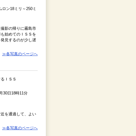
ムロン18ミリ～250ミ
て撮影の帰りに霧島市
婦も始めてのＩＳＳを
を発見するのが少し遅
≫各写真のページへ
するＩＳＳ
0月30日18時11分
付近を通過して、よい
≫各写真のページへ