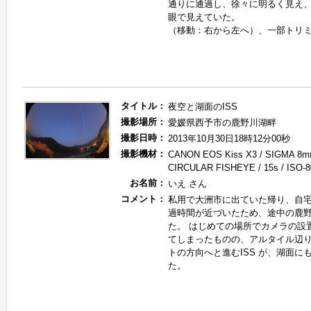
通りに通過し、徐々に明るく見え、1
眼で見えていた。
（移動：右から左へ）、一部トリ
タイトル：
夜空と湖面のISS
撮影場所：
愛媛県西予市の鹿野川湖畔
撮影日時：
2013年10月30日18時12分00秒
撮影機材：
CANON EOS Kiss X3 / SIGMA 8m
CIRCULAR FISHEYE / 15s / ISO
お名前：
いえ さん
コメント：
私用で大洲市に出ていた帰り、自宅に
過時間が近づいたため、途中の鹿
た。 はじめての場所でカメラの設
てしまったものの、アルタイル辺
トの方向へと進むISS が、湖面に
た。