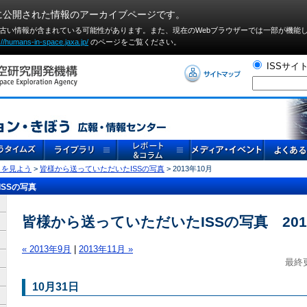
に公開された情報のアーカイブページです。
や古い情報が含まれている可能性があります。また、現在のWebブラウザーでは⼀部が機能
://humans-in-space.jaxa.jp/
のページをご覧ください。
ISSサイ
」を見よう
>
皆様から送っていただいたISSの写真
> 2013年10月
SSの写真
皆様から送っていただいたISSの写真 201
« 2013年9月
|
2013年11月 »
最終更
10月31日