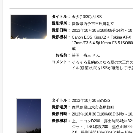
タイトル：
今夕(10/30)のISS
撮影場所：
愛媛県西予市三瓶町朝立
撮影日時：
2013年10月30日18時09分14秒～1
撮影機材：
Canon EOS KissX2 + Tokina AT-X 
17mm/F3.5-4.5(f10mm F3.5 IS
成
お名前：
笹岡 省三 さん
コメント：
そろそろ見納めとなる夏の大三角の
イル(彦星)の間をISSが飛翔して
タイトル：
2013年10月30日のISS
撮影場所：
鹿児島県出水市高尾野町
撮影日時：
2013年10月30日18時08分34秒～1
撮影機材：
上、ニコンD200、露出時間4秒×3
ジット、ISO感度200、焦点距離28m
2.8、撮影時間18時08分34秒～18時