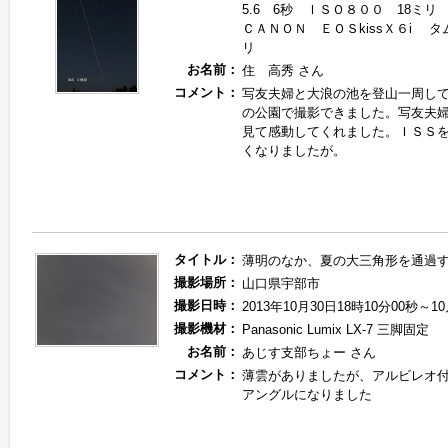
5.6 6秒 ＩＳＯ８００ 18ミリ
ＣＡＮＯＮ ＥＯＳkissＸ６i タ
リ
お名前：
住 高秀 さん
コメント：
写友夫婦と大浪の池を登山一周し
の公園で撮影できました。写友夫
見て感動してくれました。ＩＳＳ
くなりましたが。
タイトル：
薄明のなか、夏の大三角形を通過
撮影場所：
山口県宇部市
撮影日時：
2013年10月30日18時10分00秒～1
撮影機材：
Panasonic Lumix LX-7 三脚固定
お名前：
あじす支部ちょー さん
コメント：
薄雲がありましたが、アルビレオ
アングルになりました