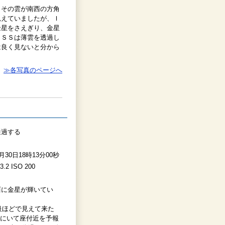
、その雲が南西の方角
見えていましたが、Ｉ
金星をさえぎり、金星
ＩＳＳは薄雲を透過し
は良く見ないと分から
≫各写真のページへ
通過する
0月30日18時13分00秒
2 ISO 200
西に金星が輝いてい
級ほどで見えて来た
3分にいて座付近を予報