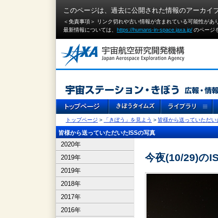
このページは、過去に公開された情報のアーカイ
＜免責事項＞ リンク切れや古い情報が含まれている可能性があ
最新情報については、
https://humans-in-space.jaxa.jp/
のページ
トップページ
>
「きぼう」を見よう
>
皆様から送っていただいた
皆様から送っていただいたISSの写真
2020年
今夜(10/29)のI
2019年
2019年
2018年
2017年
2016年