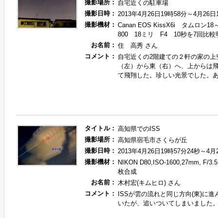
撮影場所：
自宅近くの駐車場
撮影日時：
2013年4月26日19時58分～4月26日
撮影機材：
Canan EOS KissX6i タムロン1
800 18ミリ F4 10秒を7回比
お名前：
住 高秀 さん
コメント：
自宅近くの2階建ての２軒の家の上空
（左）から東（右）へ、上からは
て飛翔した。珍しい光景でした。
タイトル：
高知県でのISS
撮影場所：
高知県宿毛市さくらが丘
撮影日時：
2013年4月26日19時57分24秒～4月
撮影機材：
NIKON D80,ISO-1600,27mm, F/
枚合成
お名前：
木村宏(キムヒロ) さん
コメント：
ISSが雲の流れと同じ方向(東)に
いたが、追いついてしまいました