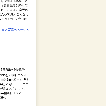
を飛翔するISS。そ
もう超新星爆発をして
見えています。南天の
に入って見えなくなっ
なのでおそらく今月は
≫各写真のページへ
27日20時44分43秒
6コマを比較明コンポ
m(42mm相当)、F値
時44分26秒、 下、ニコ
比較明コンポジット、
mm相当)、F値2.8、
53秒、