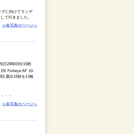
ングに向けてランデ
行して行きました。
≫各写真のページへ
26日20時03分15秒
 DX Fisheye AF 10-
O1600) 露出15秒を13枚
。・・・
≫各写真のページへ