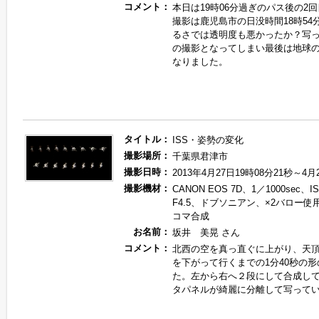
コメント：
本日は19時06分過ぎのパス後の2
撮影は鹿児島市の日没時間18時54
るさでは透明度も悪かったか？写っ
の撮影となってしまい最後は地球
なりました。
タイトル：
ISS・姿勢の変化
撮影場所：
千葉県君津市
撮影日時：
2013年4月27日19時08分21秒～4月
撮影機材：
CANON EOS 7D、1／1000sec、I
F4.5、ドブソニアン、×2バロー使
コマ合成
お名前：
坂井 美晃 さん
コメント：
北西の空を真っ直ぐに上がり、天
を下がって行くまでの1分40秒の
た。左から右へ２段にして合成し
タパネルが綺麗に分離して写って