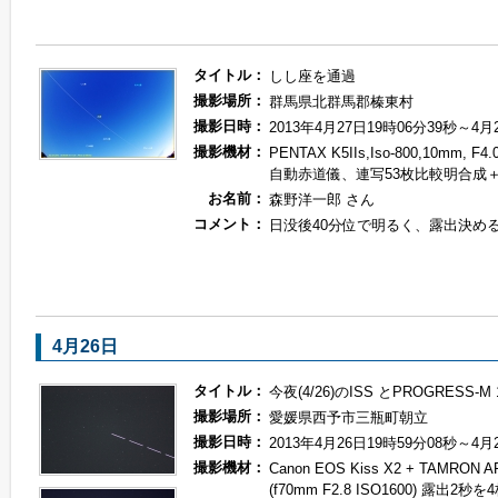
タイトル：
しし座を通過
撮影場所：
群馬県北群馬郡榛東村
撮影日時：
2013年4月27日19時06分39秒～4月
撮影機材：
PENTAX K5IIs,Iso-800,10mm, 
自動赤道儀、連写53枚比較明合成
お名前：
森野洋一郎 さん
コメント：
日没後40分位で明るく、露出決め
4月26日
タイトル：
今夜(4/26)のISS とPROGRESS-
撮影場所：
愛媛県西予市三瓶町朝立
撮影日時：
2013年4月26日19時59分08秒～4月
撮影機材：
Canon EOS Kiss X2 + TAMRON A
(f70mm F2.8 ISO1600) 露出2