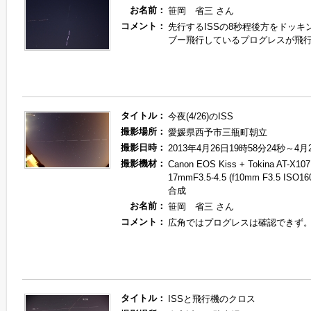
お名前：
笹岡 省三 さん
コメント：
先行するISSの8秒程後方をドッキ
ブー飛行しているプログレスが飛
タイトル：
今夜(4/26)のISS
撮影場所：
愛媛県西予市三瓶町朝立
撮影日時：
2013年4月26日19時58分24秒～4月
撮影機材：
Canon EOS Kiss + Tokina AT-X107
17mmF3.5-4.5 (f10mm F3.5 IS
合成
お名前：
笹岡 省三 さん
コメント：
広角ではプログレスは確認できず
タイトル：
ISSと飛行機のクロス