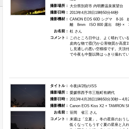
撮影場所：
大分県別府市 内明礬温泉展望台
撮影日時：
2013年4月28日19時50分44秒
撮影機材：
CANON EOS 60D シグマ 8-16 
離 8mm ISO 800 露出 8秒 
お名前：
杜 さん
コメント：
このところ日中は、よく晴れてい
皮肉な物で霞(?)か公害物質か高度
し見通しの悪い空模様です。天頂
で今夜も中盤以降はっきり撮れて
タイトル：
今夜(4/28)のISS
撮影場所：
愛媛県西予市三瓶町有網代
撮影日時：
2013年4月28日19時50分30秒～4月
撮影機材：
Canon EOS Kiss X2 + TAMRON S
お名前：
笹岡 省三 さん
コメント：
来週は「立夏」。冬の星座のおう
低くなってもうすぐ夏の星座と入れ