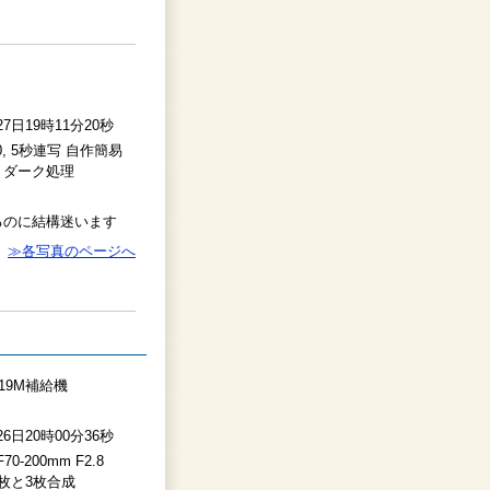
27日19時11分20秒
F4.0, 5秒連写 自作簡易
＋ダーク処理
るのに結構迷います
≫各写真のページへ
M 19M補給機
26日20時00分36秒
F70-200mm F2.8
秒を4枚と3枚合成