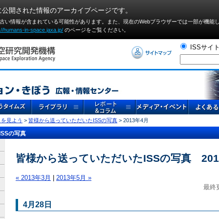
に公開された情報のアーカイブページです。
や古い情報が含まれている可能性があります。また、現在のWebブラウザーでは⼀部が機能
://humans-in-space.jaxa.jp/
のページをご覧ください。
ISSサイ
」を見よう
>
皆様から送っていただいたISSの写真
> 2013年4月
SSの写真
皆様から送っていただいたISSの写真 201
« 2013年3月
|
2013年5月 »
最終更
4月28日