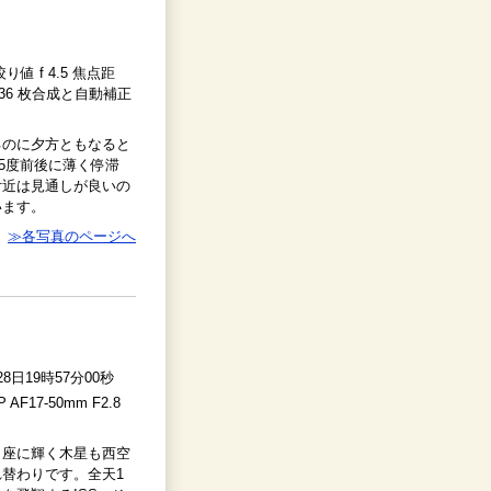
絞り値 f 4.5 焦点距
× 36 枚合成と自動補正
るのに夕方ともなると
15度前後に薄く停滞
付近は見通しが良いの
います。
≫各写真のページへ
28日19時57分00秒
P AF17-50mm F2.8
し座に輝く木星も西空
替わりです。全天1