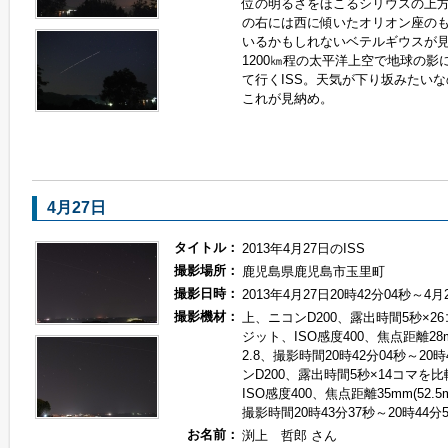
位の明るさをほこるシリウスの上方
の右には西に傾いたオリオン座の
いるかもしれないベテルギウスが
1200㎞程の太平洋上空で地球の影
て行くISS。天気が下り坂みたい
これが見納め。
4月27日
タイトル：
2013年4月27日のISS
撮影場所：
鹿児島県鹿児島市玉里町
撮影日時：
2013年4月27日20時42分04秒～4月
撮影機材：
上、ニコンD200、露出時間5秒×2
ジット、ISO感度400、焦点距離28m
2.8、撮影時間20時42分04秒～20
ンD200、露出時間5秒×14コマを
ISO感度400、焦点距離35mm(52.5
撮影時間20時43分37秒～20時44分
お名前：
渕上 哲郎 さん