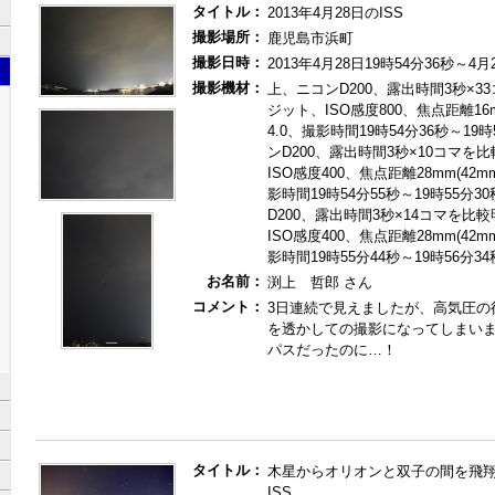
タイトル：
2013年4月28日のISS
撮影場所：
鹿児島市浜町
撮影日時：
2013年4月28日19時54分36秒～4月
撮影機材：
上、ニコンD200、露出時間3秒×3
ジット、ISO感度800、焦点距離16m
4.0、撮影時間19時54分36秒～19
ンD200、露出時間3秒×10コマを
ISO感度400、焦点距離28mm(42m
影時間19時54分55秒～19時55分
D200、露出時間3秒×14コマを比
ISO感度400、焦点距離28mm(42m
影時間19時55分44秒～19時56分34
お名前：
渕上 哲郎 さん
コメント：
3日連続で見えましたが、高気圧の
を透かしての撮影になってしまい
パスだったのに…！
タイトル：
木星からオリオンと双子の間を飛翔
ISS