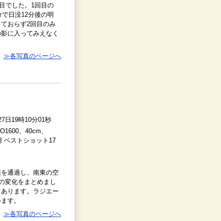
回目でした。1回目の
分で日没12分後の明
ておらず2回目のみ
の影に入ってみえなく
≫各写真のページへ
27日19時10分01秒
SO1600、40cm、
用 ベストショット17
頂を通過し、南東の空
形の変化をまとめまし
てあります。ラジエー
います。
≫各写真のページへ