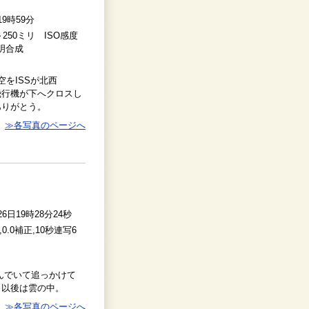
19時59分
8～250ミリ ISO感度
較明合成
をISSが北西
飛行機が下へクロスし
ありがとう。
≫各写真のページへ
26日19時28分24秒
3.5,0.0補正,10秒連写6
進んでいて追っかけて
。以後は雲の中。
≫各写真のページへ