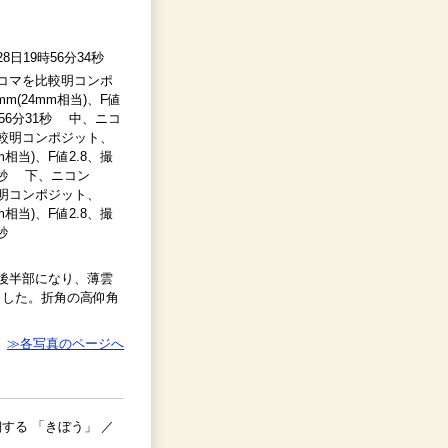
28日19時56分34秒
3コマを比較明コンポ
m(24mm相当)、F値
時56分31秒 中、ニコ
比較明コンポジット、
m相当)、F値2.8、撮
30秒 下、ニコン
較明コンポジット、
m相当)、F値2.8、撮
秒
後半部になり、薄雲
ました。折角の高仰角
≫各写真のページへ
する 「きぼう」 ／