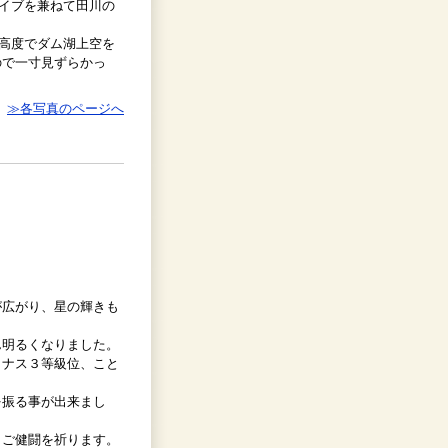
ライブを兼ねて田川の
と高度でダム湖上空を
ので一寸見ずらかっ
≫各写真のページへ
Ｓ
が広がり、星の輝きも
ん明るくなりました。
イナス３等級位、こと
を振る事が出来まし
。ご健闘を祈ります。