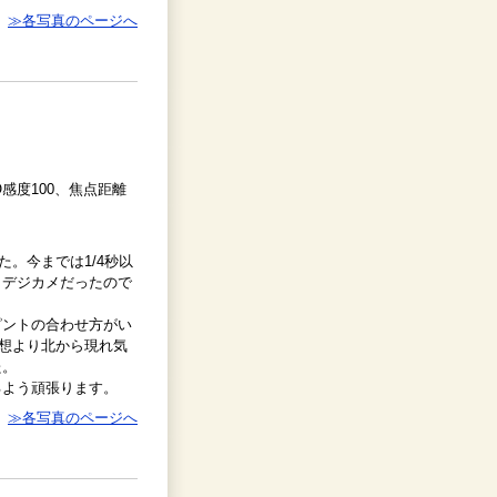
≫各写真のページへ
ISO感度100、焦点距離
た。今までは1/4秒以
トデジカメだったので
ピントの合わせ方がい
予想より北から現れ気
た。
るよう頑張ります。
≫各写真のページへ