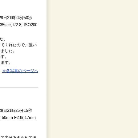
29日21時24分50秒
5sec, f/2.8, ISO200
た。
ってくれたので、狙い
きました。
です。
います。
≫各写真のページへ
29日21時25分15秒
-50mm F2.8(f17mm
くて半分あきらめてま