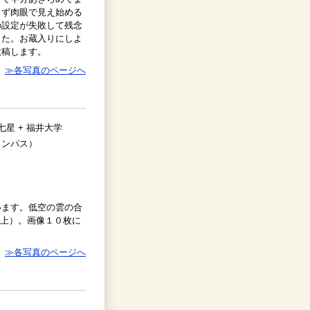
きず肉眼で見え始める
の設定が失敗して残念
した。お蔵入りにしよ
投稿します。
≫各写真のページへ
七星 + 福井大学
ャンパス）
います。低空の雲の合
 右上）。画像１０枚に
≫各写真のページへ