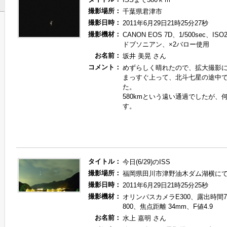
撮影場所：
千葉県君津市
撮影日時：
2011年6月29日21時25分27秒
撮影機材：
CANON EOS 7D、1/500sec、ISO
ドブソニアン、×2バロー使用
お名前：
坂井 美晃 さん
コメント：
めずらしく晴れたので、拡大撮影
まっすぐ上って、北斗七星の途中
た。
580kmという遠い通過でしたが、
す。
タイトル：
今日(6/29)のISS
撮影場所：
福岡県田川市津野油木ダム湖横に
撮影日時：
2011年6月29日21時25分25秒
撮影機材：
オリンパスカメラE300、露出時間72
800、焦点距離 34mm、F値4.9
お名前：
水上 嘉明 さん