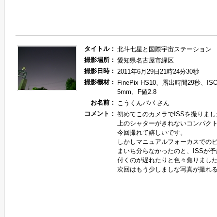
タイトル：
北斗七星と国際宇宙ステーション
撮影場所：
愛知県名古屋市緑区
撮影日時：
2011年6月29日21時24分30秒
撮影機材：
FinePix HS10、露出時間29秒、
5mm、F値2.8
お名前：
こうくんパパ さん
コメント：
初めてこのカメラでISSを撮りまし
上のシャターがきれないコンパク
今回撮れて嬉しいです。
しかしマニュアルフォーカスでの
まいち分らなかったのと、ISSが
付くのが遅れたりと色々焦りまし
次回はもう少しましな写真が撮れ