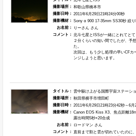
撮影場所：
和歌山県橋本市
撮影日時：
2011年6月29日21時24分00秒
撮影機材：
Sony α 900 17-35mm SS30秒 絞り
お名前：
りーさん さん
コメント：
北斗七星とISSが一緒にとれてと
２分くらいの短い間でしたが、予
た。
次回は、もう少し処理の早いCFカ
ンジしようと思います。
タイトル：
雲中駆け上がる国際宇宙ステーシ
撮影場所：
秋田県横手市増田町
撮影日時：
2011年6月29日21時23分42秒～6月
撮影機材：
Canon EOS Kiss X3、焦点距離18
露出時間5秒×20合成
お名前：
ロードマン さん
コメント：
直前まで割と雲が切れていたのに、