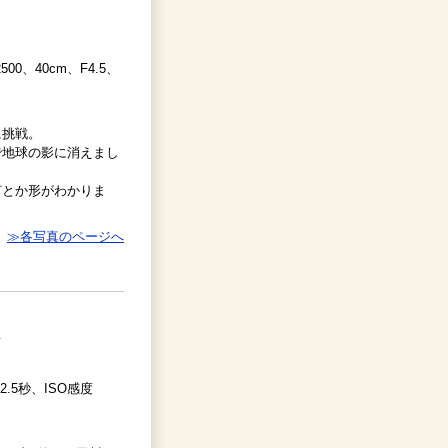
2500、40cm、F4.5、
に挑戦。
で地球の影に消えまし
何とか形がわかりま
≫各写真のページへ
て
.5秒、ISO感度