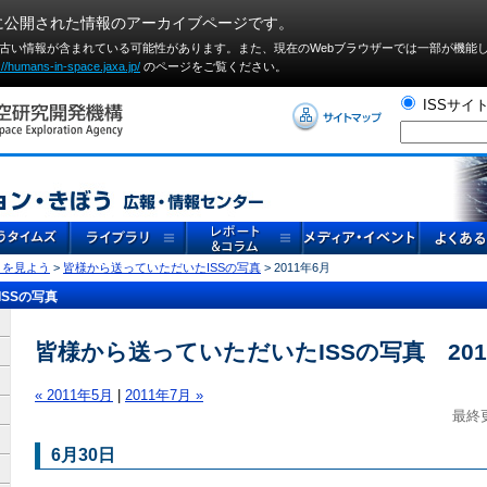
に公開された情報のアーカイブページです。
や古い情報が含まれている可能性があります。また、現在のWebブラウザーでは⼀部が機能
://humans-in-space.jaxa.jp/
のページをご覧ください。
ISSサイ
」を見よう
>
皆様から送っていただいたISSの写真
> 2011年6月
SSの写真
皆様から送っていただいたISSの写真 201
« 2011年5月
|
2011年7月 »
最終更
6月30日