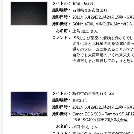
タイトル：
初撮（6/29）
撮影場所：
石川県金沢市野田町
撮影日時：
2011年6月29日21時24分15秒～6月
撮影機材：
SONY a700, MINOLTA 24mm/f2.8, 3
お名前：
上島 道之 さん
コメント：
ISSおよび星空の撮影は初めてでし
北斗七星と北極星の間を綺麗に通
通りのフレームに納めることがで
自分でも大変満足のいく出来栄え
今週末もまた撮影してみようと思
タイトル：
梅雨空の合間を行くISS
撮影場所：
和歌山市
撮影日時：
2011年6月29日21時24分11秒～6月
撮影機材：
Canon EOS 50D＋Tamron SP AF17
F5.6 ISO400) 露出20秒 3枚合成
お名前：
堀口 伸之 さん
コメント：
本当に久々だったのですが雲が多