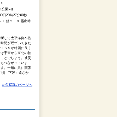
ＳＳ
央公園内)
30日20時27分00秒
 Ｆ値２．８ 露出時
横断して太平洋側ヘ抜
行時間が近づいてきた
でＩＳＳが綺麗に良く
士は宇宙から東北の被
ることでしょう。被災
空もつながっていま
ます。一緒に共に頑張
の頃 下段：遠ざか
≫各写真のページへ