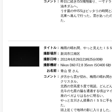
コメント：
昨日に続きISS飛翔撮り、一寸ド
油木ダムへ。
うす曇の中ISSはピッタリの時間
北東へ進んで行った。雲があった
た。
タイトル：
梅雨の晴れ間、やっと見えたＩＳ
撮影場所：
新潟市江南区
撮影日時：
2011年6月29日21時25分00秒
撮影機材：
Nikon D60 F2.8 35mm ISO400 6秒
お名前：
青山 登 さん
コメント：
夕方から雲が切れ、梅雨の晴れ間
クリスタル。
北西の空高度５度で視認。どんど
北斗の七星の脇を通過する頃はマ
座のベガよりはるかに明るい。
やっと古川さん搭乗のＩＳＳに手
た。
頭上近くで地球の影に入りました