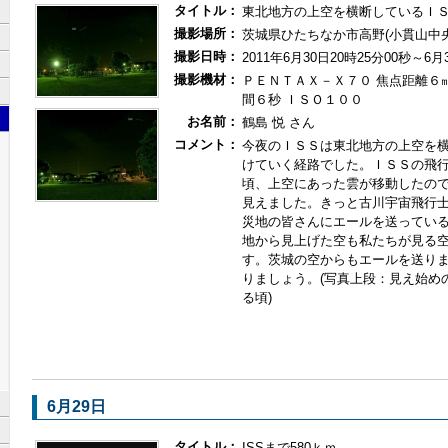
タイトル：
東北地方の上空を横断しているＩ
撮影場所：
茨城県ひたちなか市高野(小貫山中
撮影日時：
2011年6月30日20時25分00秒～6月
撮影機材：
ＰＥＮＴＡＸ－Ｘ７０ 焦点距離６㎜
間６秒 ＩＳＯ１００
お名前：
鶴島 悦 さん
コメント：
今夜のＩＳＳは東北地方の上空を
けていく経路でした。ＩＳＳの飛
頃、上空にあった雲が移動したの
見えました。きっと古川宇宙飛行
災地の皆さんにエールを送ってい
地から見上げた空も私たちが見る
す。茨城の空からもエールを送り
りましょう。(写真上段：見え始め
る頃)
6月29日
タイトル：
ISSまで580ｋｍ