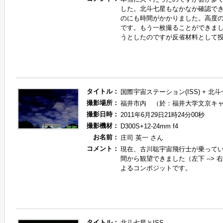
した。北斗七星もなかなか確認で
のにも時間がかかりました。高度
です。もう一枚撮ることができま
うとしたのですが反省材料として
タイトル：
国際宇宙ステーション(ISS) + 北斗
撮影場所：
福井市内 （於：福井大学文京キ
撮影日時：
2011年6月29日21時24分00秒
撮影機材：
D300S+12-24mm f4
お名前：
庄司 英一 さん
コメント：
現在、古川聡宇宙飛行士が乗って
間から観望できました（左下 -->
よるコンポジットです。
タイトル：
北斗七星とISS