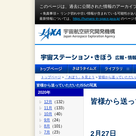
このページは、過去に公開された情報のアーカイ
＜免責事項＞ リンク切れや古い情報が含まれている可能性があ
最新情報については、
https://humans-in-space.jaxa.jp/
のページ
トップページ
>
「きぼう」を見よう
>
皆様から送っていただいた
皆様から送っていただいたISSの写真
2020年
皆様から送って
12月
（132）
11月
（133）
10月
（40）
9月
（24）
8月
（101）
2月27日
7月
（23）