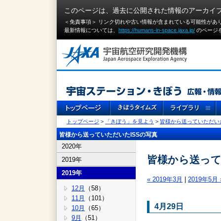
このページは、過去に公開された情報のアーカイ
＜免責事項＞ リンク切れや古い情報が含まれている可能性があ
最新情報については、
https://humans-in-space.jaxa.jp/
のページ
トップページ
>
「きぼう」を見よう
>
皆様から送っていただいた
皆様から送っていただいたISSの写真
2020年
皆様から送ってい
2019年
2019年
« 2019年3月
|
2019年5月 
12月
（58）
11月
（101）
4月29日
10月
（65）
9月
（51）