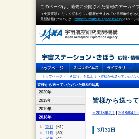
このページは、過去に公開された情報のアーカイ
＜免責事項＞ リンク切れや古い情報が含まれている可能性があ
最新情報については、
https://humans-in-space.jaxa.jp/
のページ
トップページ
>
「きぼう」を見よう
>
皆様から送っていただいた
皆様から送っていただいたISSの写真
2020年
皆様から送ってい
2019年
2019年
« 2018年2月
|
2018年4月 
2018年
12月
（61）
3月31日
11月
（89）