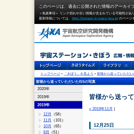
このページは、過去に公開された情報のアーカイ
＜免責事項＞ リンク切れや古い情報が含まれている可能性があ
最新情報については、
https://humans-in-space.jaxa.jp/
のページ
トップページ
>
「きぼう」を見よう
>
皆様から送っていただいた
皆様から送っていただいたISSの写真
2020年
皆様から送ってい
2019年
2019年
« 2019年11月
|
12月
（58）
11月
（101）
12月25日
10月
（65）
9月
（51）