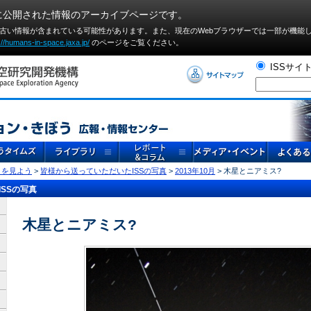
に公開された情報のアーカイブページです。
や古い情報が含まれている可能性があります。また、現在のWebブラウザーでは⼀部が機能
://humans-in-space.jaxa.jp/
のページをご覧ください。
ISSサイ
」を見よう
>
皆様から送っていただいたISSの写真
>
2013年10月
> 木星とニアミス?
SSの写真
木星とニアミス?