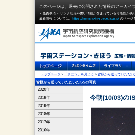
このページは、過去に公開された情報のアーカイ
＜免責事項＞ リンク切れや古い情報が含まれている可能性があ
最新情報については、
https://humans-in-space.jaxa.jp/
のページ
トップページ
>
「きぼう」を見よう
>
皆様から送っていただいた
皆様から送っていただいたISSの写真
2020年
今朝(10/03)のI
2019年
2019年
2018年
2017年
2016年