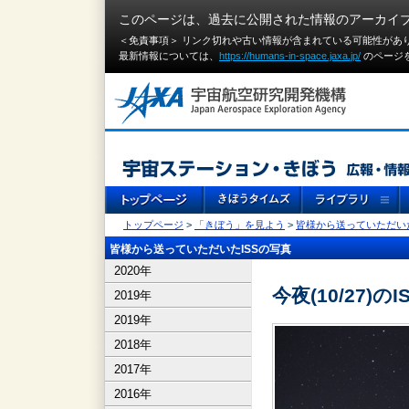
このページは、過去に公開された情報のアーカイ
＜免責事項＞ リンク切れや古い情報が含まれている可能性があ
最新情報については、
https://humans-in-space.jaxa.jp/
のページ
トップページ
>
「きぼう」を見よう
>
皆様から送っていただいた
皆様から送っていただいたISSの写真
2020年
今夜(10/27)のI
2019年
2019年
2018年
2017年
2016年