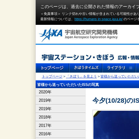
このページは、過去に公開された情報のアーカイ
＜免責事項＞ リンク切れや古い情報が含まれている可能性があ
最新情報については、
https://humans-in-space.jaxa.jp/
のページ
トップページ
>
「きぼう」を見よう
>
皆様から送っていただいた
皆様から送っていただいたISSの写真
2020年
今夕(10/28)のI
2019年
2019年
2018年
2017年
2016年