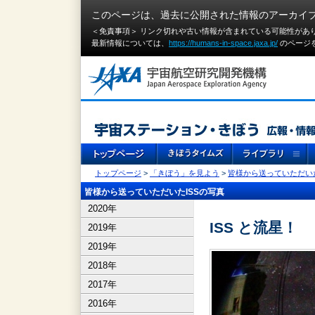
このページは、過去に公開された情報のアーカイ
＜免責事項＞ リンク切れや古い情報が含まれている可能性があ
最新情報については、
https://humans-in-space.jaxa.jp/
のページ
トップページ
>
「きぼう」を見よう
>
皆様から送っていただいた
皆様から送っていただいたISSの写真
2020年
ISS と流星！
2019年
2019年
2018年
2017年
2016年