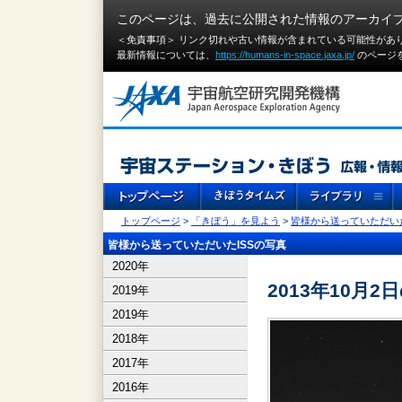
このページは、過去に公開された情報のアーカイ
＜免責事項＞ リンク切れや古い情報が含まれている可能性があ
最新情報については、
https://humans-in-space.jaxa.jp/
のページ
トップページ
>
「きぼう」を見よう
>
皆様から送っていただいた
皆様から送っていただいたISSの写真
2020年
2013年10月
2019年
2019年
2018年
2017年
2016年