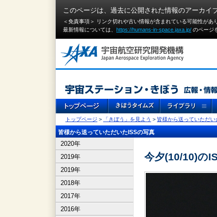
このページは、過去に公開された情報のアーカイ
＜免責事項＞ リンク切れや古い情報が含まれている可能性があ
最新情報については、
https://humans-in-space.jaxa.jp/
のページ
トップページ
>
「きぼう」を見よう
>
皆様から送っていただいた
皆様から送っていただいたISSの写真
2020年
今夕(10/10)のI
2019年
2019年
2018年
2017年
2016年