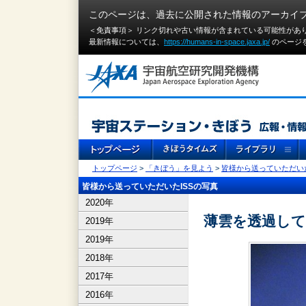
このページは、過去に公開された情報のアーカイ
＜免責事項＞ リンク切れや古い情報が含まれている可能性があ
最新情報については、
https://humans-in-space.jaxa.jp/
のページ
トップページ
>
「きぼう」を見よう
>
皆様から送っていただいた
皆様から送っていただいたISSの写真
2020年
薄雲を透過して
2019年
2019年
2018年
2017年
2016年