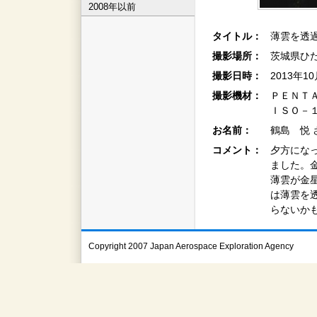
2008年以前
タイトル：
薄雲を透
撮影場所：
茨城県ひた
撮影日時：
2013年1
撮影機材：
ＰＥＮＴ
ＩＳＯ－
お名前：
鶴島 悦 
コメント：
夕方にな
ました。
薄雲が金
は薄雲を
らないか
Copyright 2007 Japan Aerospace Exploration Agency