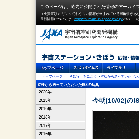
このページは、過去に公開された情報のアーカイ
＜免責事項＞ リンク切れや古い情報が含まれている可能性があ
最新情報については、
https://humans-in-space.jaxa.jp/
のページ
トップページ
>
「きぼう」を見よう
>
皆様から送っていただいた
皆様から送っていただいたISSの写真
2020年
今朝(10/02)のI
2019年
2019年
2018年
2017年
2016年