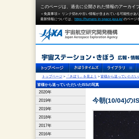
このページは、過去に公開された情報のアーカイ
＜免責事項＞ リンク切れや古い情報が含まれている可能性があ
最新情報については、
https://humans-in-space.jaxa.jp/
のページ
トップページ
>
「きぼう」を見よう
>
皆様から送っていただいた
皆様から送っていただいたISSの写真
2020年
今朝(10/04)のI
2019年
2019年
2018年
2017年
2016年