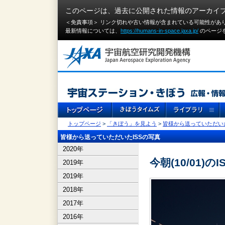
このページは、過去に公開された情報のアーカイ
＜免責事項＞ リンク切れや古い情報が含まれている可能性があ
最新情報については、
https://humans-in-space.jaxa.jp/
のページ
トップページ
>
「きぼう」を見よう
>
皆様から送っていただいた
皆様から送っていただいたISSの写真
2020年
今朝(10/01)のI
2019年
2019年
2018年
2017年
2016年