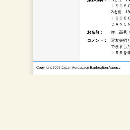
ＩＳＯ８０
2枚目 1
ＩＳＯ８０
ＣＡＮＯＮ
お名前：
住 高秀 
コメント：
写友夫婦
できまし
ＩＳＳを
Copyright 2007 Japan Aerospace Exploration Agency