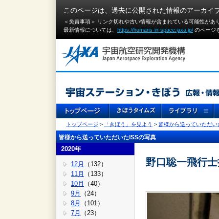
このページは、過去に公開された情報のアーカイ
＜免責事項＞ リンク切れや古い情報が含まれている可能性があ
最新情報については、
https://humans-in-space.jaxa.jp/
のページ
トップページ
>
「きぼう」を見よう
>
皆様から送っていただいた
皆様から送っていただいたISSの写真
2020年
野口聡一飛行士
12月
（132）
11月
（133）
10月
（40）
9月
（24）
8月
（101）
7月
（23）