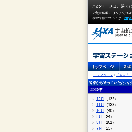
このページは、過去
＜免責事項＞ リンク切れ
最新情報については、
https
トップページ
>
「きぼう
皆様から送っていただいたI
2020年
12月
（132）
11月
（133）
10月
（40）
9月
（24）
8月
（101）
7月
（23）