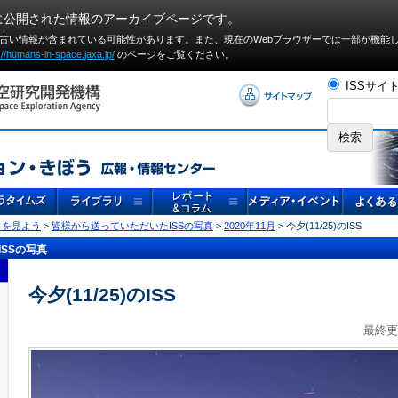
に公開された情報のアーカイブページです。
や古い情報が含まれている可能性があります。また、現在のWebブラウザーでは⼀部が機能
://humans-in-space.jaxa.jp/
のページをご覧ください。
ISSサイ
」を見よう
>
皆様から送っていただいたISSの写真
>
2020年11月
> 今夕(11/25)のISS
SSの写真
今夕(11/25)のISS
最終更