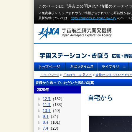
このページは、過去に公開された情報のアーカイ
＜免責事項＞ リンク切れや古い情報が含まれている可能性があ
最新情報については、
https://humans-in-space.jaxa.jp/
のページ
トップページ
>
「きぼう」を見よう
>
皆様から送っていただいた
皆様から送っていただいたISSの写真
2020年
自宅から
12月
（132）
11月
（133）
10月
（40）
9月
（24）
8月
（101）
7月
（23）