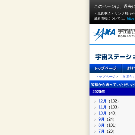
このページは、過去
＜免責事項＞ リンク切れ
最新情報については、
https
トップページ
>
「きぼう
皆様から送っていただいたI
2020年
12月
（132）
11月
（133）
10月
（40）
9月
（24）
8月
（101）
7月
（23）