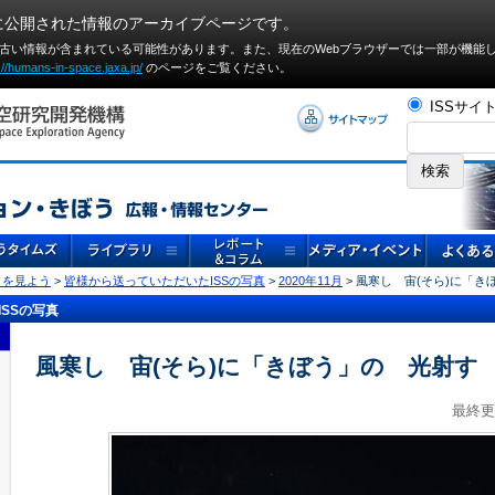
に公開された情報のアーカイブページです。
や古い情報が含まれている可能性があります。また、現在のWebブラウザーでは⼀部が機能
://humans-in-space.jaxa.jp/
のページをご覧ください。
ISSサイ
」を見よう
>
皆様から送っていただいたISSの写真
>
2020年11月
> 風寒し 宙(そら)に「
SSの写真
風寒し 宙(そら)に「きぼう」の 光射す
最終更