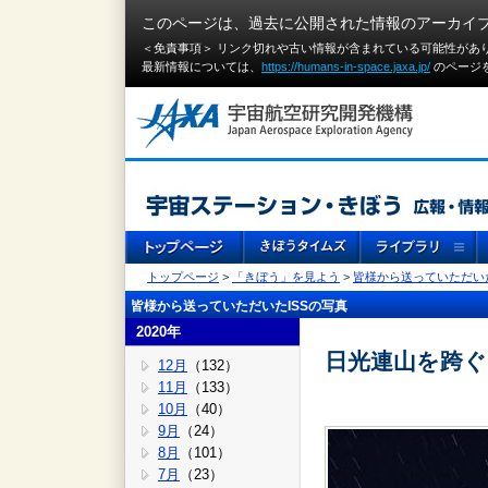
このページは、過去に公開された情報のアーカイ
＜免責事項＞ リンク切れや古い情報が含まれている可能性があ
最新情報については、
https://humans-in-space.jaxa.jp/
のページ
トップページ
>
「きぼう」を見よう
>
皆様から送っていただいた
皆様から送っていただいたISSの写真
2020年
日光連山を跨ぐ 
12月
（132）
11月
（133）
10月
（40）
9月
（24）
8月
（101）
7月
（23）