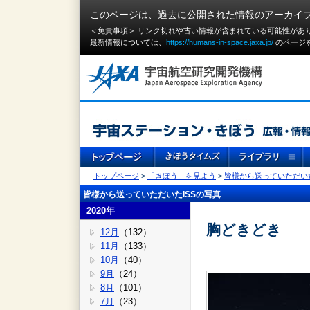
このページは、過去に公開された情報のアーカイ
＜免責事項＞ リンク切れや古い情報が含まれている可能性があ
最新情報については、
https://humans-in-space.jaxa.jp/
のページ
トップページ
>
「きぼう」を見よう
>
皆様から送っていただいた
皆様から送っていただいたISSの写真
2020年
胸どきどき
12月
（132）
11月
（133）
10月
（40）
9月
（24）
8月
（101）
7月
（23）