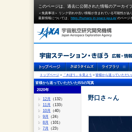
このページは、過去に公開された情報のアーカイ
＜免責事項＞ リンク切れや古い情報が含まれている可能性があ
最新情報については、
https://humans-in-space.jaxa.jp/
のページ
トップページ
>
「きぼう」を見よう
>
皆様から送っていただいた
皆様から送っていただいたISSの写真
2020年
野口さ～ん
12月
（132）
11月
（133）
10月
（40）
9月
（24）
8月
（101）
7月
（23）