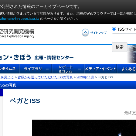
に公開された情報のアーカイブページです。
や古い情報が含まれている可能性があります。また、現在のWebブラウザーでは⼀部が機能
://humans-in-space.jaxa.jp/
のページをご覧ください。
ISSサイ
」を見よう
>
皆様から送っていただいたISSの写真
>
2020年11月
> ベガとISS
SSの写真
ベガとISS
最終更