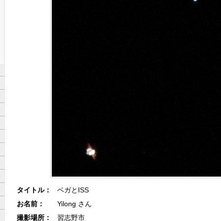
タイトル：
ベガとISS
お名前：
Yilong さん
撮影場所：
習志野市