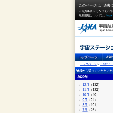
このページは、過去
＜免責事項＞ リンク切れ
最新情報については、
https
トップページ
>
「きぼう
皆様から送っていただいたI
2020年
12月
（132）
11月
（133）
10月
（40）
9月
（24）
8月
（101）
7月
（23）