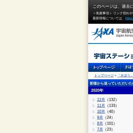
このページは、過去
＜免責事項＞ リンク切れ
最新情報については、
https
トップページ
>
「きぼう
皆様から送っていただいたI
2020年
12月
（132）
11月
（133）
10月
（40）
9月
（24）
8月
（101）
7月
（23）