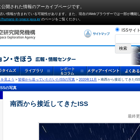
に公開された情報のアーカイブページです。
や古い情報が含まれている可能性があります。また、現在のWebブラウザーでは⼀部が機能
://humans-in-space.jaxa.jp/
のページをご覧ください。
ISSサイ
」を見よう
>
皆様から送っていただいたISSの写真
>
2020年11月
> 南西から接近してきたIS
SSの写真
南西から接近してきたISS
最終更