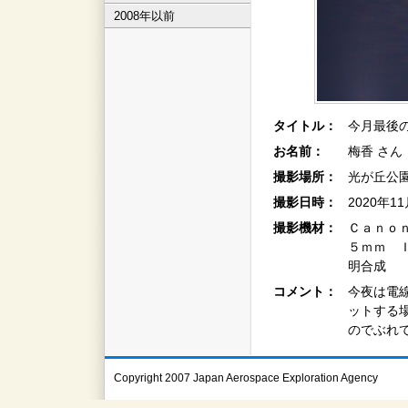
2008年以前
タイトル：
今月最後
お名前：
梅香 さん
撮影場所：
光が丘公
撮影日時：
2020年1
撮影機材：
Ｃａｎｏ
５ｍｍ 
明合成
コメント：
今夜は電
ットする
のでぶれ
Copyright 2007 Japan Aerospace Exploration Agency