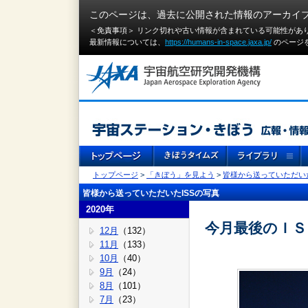
このページは、過去に公開された情報のアーカイ
＜免責事項＞ リンク切れや古い情報が含まれている可能性があ
最新情報については、
https://humans-in-space.jaxa.jp/
のページ
トップページ
>
「きぼう」を見よう
>
皆様から送っていただいた
皆様から送っていただいたISSの写真
2020年
今月最後のＩＳ
12月
（132）
11月
（133）
10月
（40）
9月
（24）
8月
（101）
7月
（23）