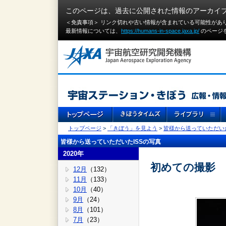
このページは、過去に公開された情報のアーカイ
＜免責事項＞ リンク切れや古い情報が含まれている可能性があ
最新情報については、
https://humans-in-space.jaxa.jp/
のページ
トップページ
>
「きぼう」を見よう
>
皆様から送っていただいた
皆様から送っていただいたISSの写真
2020年
初めての撮影
12月
（132）
11月
（133）
10月
（40）
9月
（24）
8月
（101）
7月
（23）