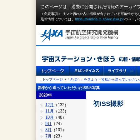
このページは、過去に公開された情報のアーカイ
＜免責事項＞ リンク切れや古い情報が含まれている可能性があ
最新情報については、
https://humans-in-space.jaxa.jp/
のページ
トップページ
>
「きぼう」を見よう
>
皆様から送っていただいた
皆様から送っていただいたISSの写真
2020年
初ISS撮影
12月
（132）
11月
（133）
10月
（40）
9月
（24）
8月
（101）
7月
（23）