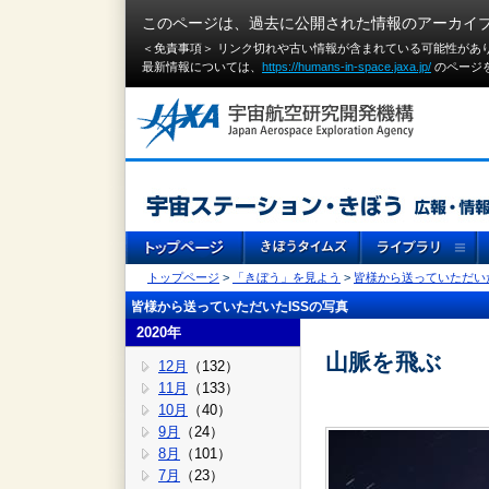
このページは、過去に公開された情報のアーカイ
＜免責事項＞ リンク切れや古い情報が含まれている可能性があ
最新情報については、
https://humans-in-space.jaxa.jp/
のページ
トップページ
>
「きぼう」を見よう
>
皆様から送っていただいた
皆様から送っていただいたISSの写真
2020年
山脈を飛ぶ
12月
（132）
11月
（133）
10月
（40）
9月
（24）
8月
（101）
7月
（23）