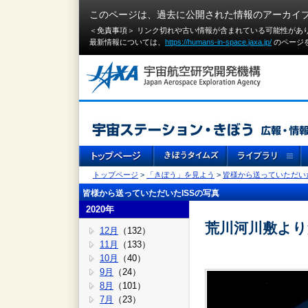
このページは、過去に公開された情報のアーカイ
＜免責事項＞ リンク切れや古い情報が含まれている可能性があ
最新情報については、
https://humans-in-space.jaxa.jp/
のページ
トップページ
>
「きぼう」を見よう
>
皆様から送っていただいた
皆様から送っていただいたISSの写真
2020年
荒川河川敷より
12月
（132）
11月
（133）
10月
（40）
9月
（24）
8月
（101）
7月
（23）