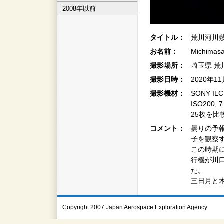
2008年以前
タイトル：
荒川河川敷
お名前：
Michimas
撮影場所：
埼玉県 荒
撮影日時：
2020年1
撮影機材：
SONY IL
ISO200, 7
25枚を比
コメント：
曇りの予
子を観察
この時期
行機が川
た。
三日月と
Copyright 2007 Japan Aerospace Exploration Agency