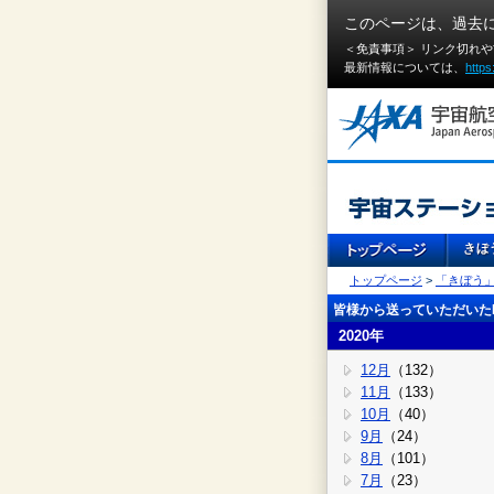
このページは、過去
＜免責事項＞ リンク切れ
最新情報については、
https
トップページ
>
「きぼう
皆様から送っていただいたI
2020年
12月
（132）
11月
（133）
10月
（40）
9月
（24）
8月
（101）
7月
（23）