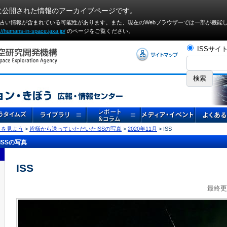
に公開された情報のアーカイブページです。
や古い情報が含まれている可能性があります。また、現在のWebブラウザーでは⼀部が機能
://humans-in-space.jaxa.jp/
のページをご覧ください。
ISSサイ
」を見よう
>
皆様から送っていただいたISSの写真
>
2020年11月
> ISS
SSの写真
ISS
最終更