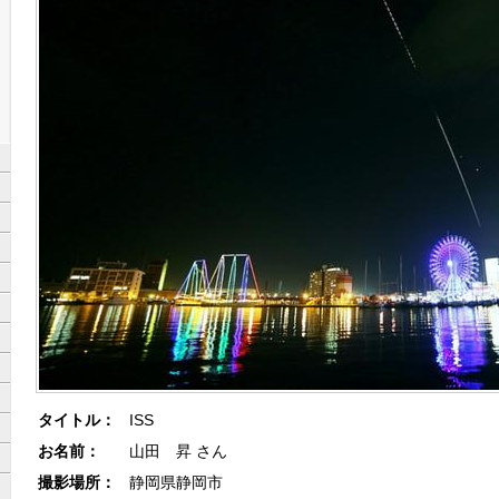
タイトル：
ISS
お名前：
山田 昇 さん
撮影場所：
静岡県静岡市