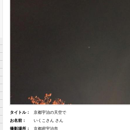
タイトル：
京都宇治の天空で
お名前：
いくこさん さん
撮影場所：
京都府宇治市