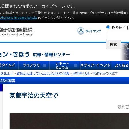
に公開された情報のアーカイブページです。
や古い情報が含まれている可能性があります。また、現在のWebブラウザーでは⼀部が機能
://humans-in-space.jaxa.jp/
のページをご覧ください。
ISSサイ
」を見よう
>
皆様から送っていただいたISSの写真
>
2020年11月
> 京都宇治の天空で
SSの写真
京都宇治の天空で
最終更