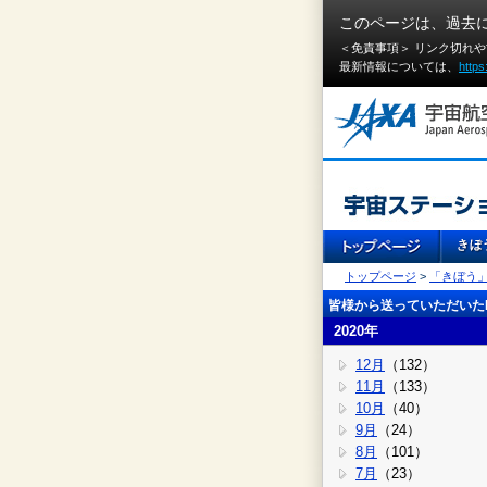
このページは、過去
＜免責事項＞ リンク切れ
最新情報については、
https
トップページ
>
「きぼう
皆様から送っていただいたI
2020年
12月
（132）
11月
（133）
10月
（40）
9月
（24）
8月
（101）
7月
（23）