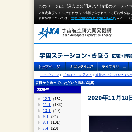
このページは、過去に公開された情報のアーカイ
＜免責事項＞ リンク切れや古い情報が含まれている可能性があ
最新情報については、
https://humans-in-space.jaxa.jp/
のページ
トップページ
>
「きぼう」を見よう
>
皆様から送っていただいた
皆様から送っていただいたISSの写真
2020年
2020年11月
12月
（132）
11月
（133）
10月
（40）
9月
（24）
8月
（101）
7月
（23）