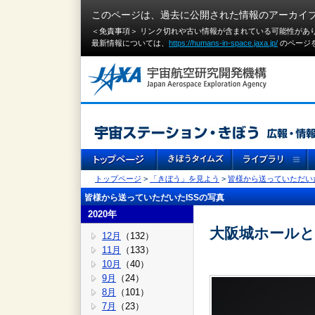
このページは、過去に公開された情報のアーカイ
＜免責事項＞ リンク切れや古い情報が含まれている可能性があ
最新情報については、
https://humans-in-space.jaxa.jp/
のページ
トップページ
>
「きぼう」を見よう
>
皆様から送っていただいた
皆様から送っていただいたISSの写真
2020年
大阪城ホールとI
12月
（132）
11月
（133）
10月
（40）
9月
（24）
8月
（101）
7月
（23）