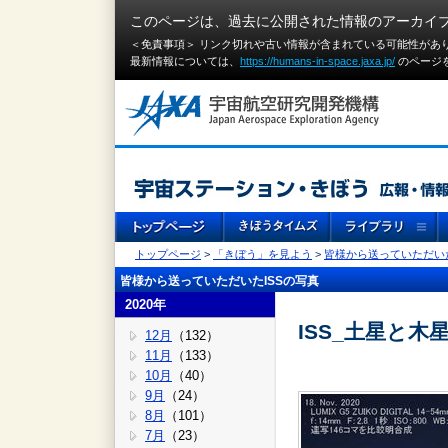
このページは、過去に公開された情報のアーカイ
＜免責事項＞ リンク切れや古い情報が含まれている可能性があ
最新情報については、
https://humans-in-space.jaxa.jp/
のページ
トップページ
>
「きぼう」を見よう
>
皆様から送っていただいた
皆様から送っていただいたISSの写真
2020年
ISS_土星と木
12月
（132）
11月
（133）
10月
（40）
9月
（24）
8月
（101）
7月
（23）