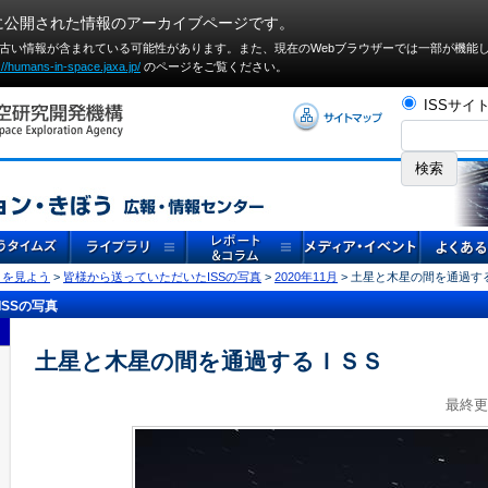
に公開された情報のアーカイブページです。
や古い情報が含まれている可能性があります。また、現在のWebブラウザーでは⼀部が機能
://humans-in-space.jaxa.jp/
のページをご覧ください。
ISSサイ
」を見よう
>
皆様から送っていただいたISSの写真
>
2020年11月
> 土星と木星の間を通過す
SSの写真
土星と木星の間を通過するＩＳＳ
最終更