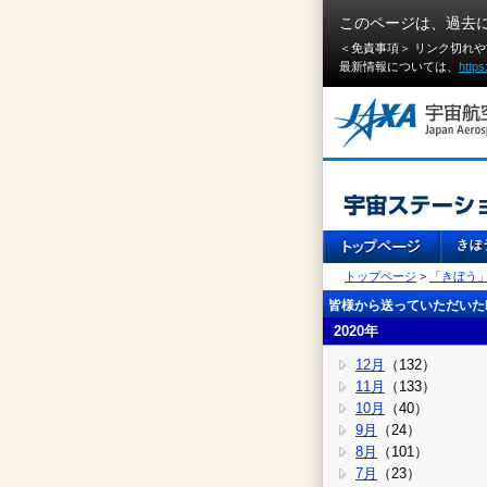
このページは、過去
＜免責事項＞ リンク切れ
最新情報については、
https
トップページ
>
「きぼう
皆様から送っていただいたI
2020年
12月
（132）
11月
（133）
10月
（40）
9月
（24）
8月
（101）
7月
（23）