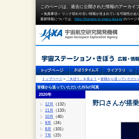
このページは、過去に公開された情報のアーカイ
＜免責事項＞ リンク切れや古い情報が含まれている可能性があ
最新情報については、
https://humans-in-space.jaxa.jp/
のページ
トップページ
>
「きぼう」を見よう
>
皆様から送っていただいた
皆様から送っていただいたISSの写真
2020年
野口さんが搭乗
12月
（132）
11月
（133）
10月
（40）
9月
（24）
8月
（101）
7月
（23）