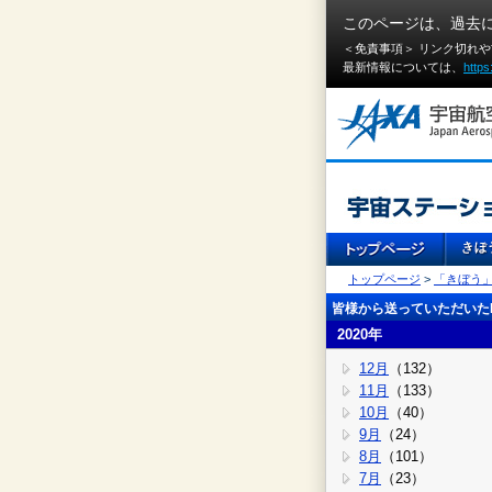
このページは、過去
＜免責事項＞ リンク切れ
最新情報については、
https
トップページ
>
「きぼう
皆様から送っていただいたI
2020年
12月
（132）
11月
（133）
10月
（40）
9月
（24）
8月
（101）
7月
（23）