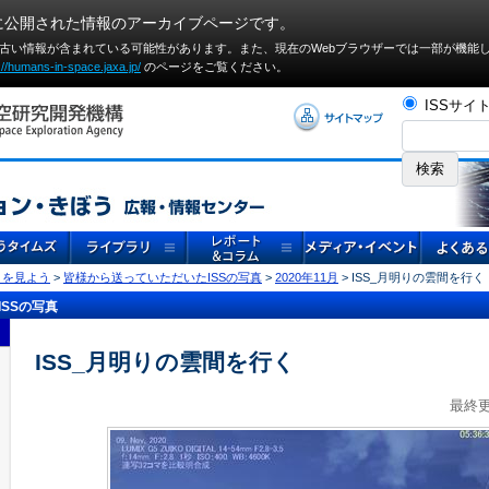
に公開された情報のアーカイブページです。
や古い情報が含まれている可能性があります。また、現在のWebブラウザーでは⼀部が機能
://humans-in-space.jaxa.jp/
のページをご覧ください。
ISSサイ
」を見よう
>
皆様から送っていただいたISSの写真
>
2020年11月
> ISS_月明りの雲間を行く
SSの写真
ISS_月明りの雲間を行く
最終更