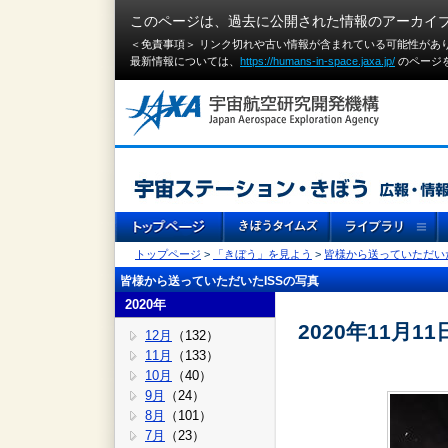
このページは、過去に公開された情報のアーカイ
＜免責事項＞ リンク切れや古い情報が含まれている可能性があ
最新情報については、
https://humans-in-space.jaxa.jp/
のページ
トップページ
>
「きぼう」を見よう
>
皆様から送っていただいた
皆様から送っていただいたISSの写真
2020年
2020年11月11
12月
（132）
11月
（133）
10月
（40）
9月
（24）
8月
（101）
7月
（23）