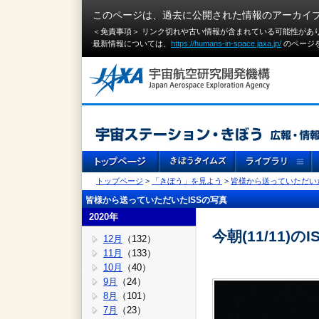
このページは、過去に公開された情報のアーカイ
＜免責事項＞ リンク切れや古い情報が含まれている可能性があ
最新情報については、
https://humans-in-space.jaxa.jp/
のページ
トップページ
>
「きぼう」を見よう
>
皆様から送っていただいた
皆様から送っていただいたISSの写真
2020年
今朝(11/11)
12月
（132）
11月
（133）
10月
（40）
9月
（24）
8月
（101）
7月
（23）