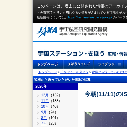
このページは、過去に公開された情報のアーカイ
＜免責事項＞ リンク切れや古い情報が含まれている可能性があ
最新情報については、
https://humans-in-space.jaxa.jp/
のページ
トップページ
>
「きぼう」を見よう
>
皆様から送っていただいた
皆様から送っていただいたISSの写真
2020年
今朝(11/11)のI
12月
（132）
11月
（133）
10月
（40）
9月
（24）
8月
（101）
7月
（23）