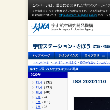
このページは、過去に公開された情報のアーカイ
＜免責事項＞ リンク切れや古い情報が含まれている可能性があ
最新情報については、
https://humans-in-space.jaxa.jp/
のページ
トップページ
>
「きぼう」を見よう
>
皆様から送っていただいた
皆様から送っていただいたISSの写真
2020年
ISS 20201110
12月
（132）
11月
（133）
10月
（40）
9月
（24）
8月
（101）
7月
（23）