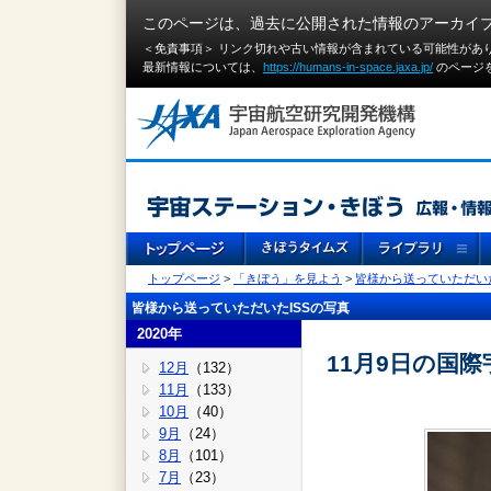
このページは、過去に公開された情報のアーカイ
＜免責事項＞ リンク切れや古い情報が含まれている可能性があ
最新情報については、
https://humans-in-space.jaxa.jp/
のページ
トップページ
>
「きぼう」を見よう
>
皆様から送っていただいた
皆様から送っていただいたISSの写真
2020年
11月9日の国
12月
（132）
11月
（133）
10月
（40）
9月
（24）
8月
（101）
7月
（23）