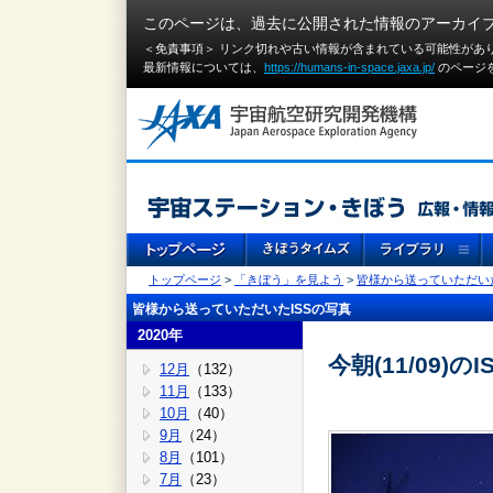
このページは、過去に公開された情報のアーカイ
＜免責事項＞ リンク切れや古い情報が含まれている可能性があ
最新情報については、
https://humans-in-space.jaxa.jp/
のページ
トップページ
>
「きぼう」を見よう
>
皆様から送っていただいた
皆様から送っていただいたISSの写真
2020年
今朝(11/09)
12月
（132）
11月
（133）
10月
（40）
9月
（24）
8月
（101）
7月
（23）