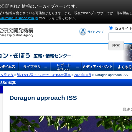
に公開された情報のアーカイブページです。
や古い情報が含まれている可能性があります。また、現在のWebブラウザーでは⼀部が機能
://humans-in-space.jaxa.jp/
のページをご覧ください。
ISSサイ
」を見よう
>
皆様から送っていただいたISSの写真
>
2020年05月
> Doragon approach ISS
SSの写真
Doragon approach ISS
最終更