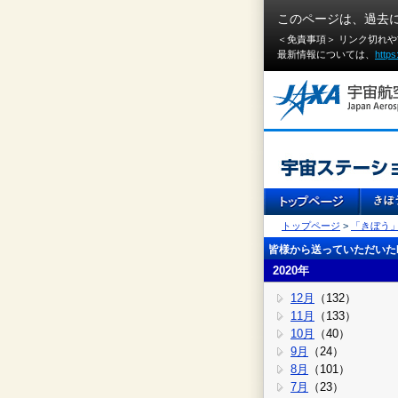
このページは、過去
＜免責事項＞ リンク切れ
最新情報については、
https
トップページ
>
「きぼう
皆様から送っていただいたI
2020年
12月
（132）
11月
（133）
10月
（40）
9月
（24）
8月
（101）
7月
（23）