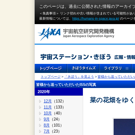
このページは、過去に公開された情報のアーカイ
＜免責事項＞ リンク切れや古い情報が含まれている可能性があ
最新情報については、
https://humans-in-space.jaxa.jp/
のページ
トップページ
>
「きぼう」を見よう
>
皆様から送っていただいた
皆様から送っていただいたISSの写真
2020年
菜の花畑をゆく
12月
（132）
11月
（133）
10月
（40）
9月
（24）
8月
（101）
7月
（23）